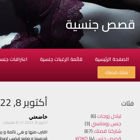
قصص جنسية
الصفحة الرئيسية
قائمة الرغبات جنسية
اعترافات جنس
شارك قصتك
أكتوبر 8, 2022
فئات
تبادل زوجات
(6)
خاضعتي
جنس رومانسي
(3)
أكتوبر 8, 2022
8 تعليقات
شاركنا قصتك
(67)
اقترب منها و هي نائمة و ربط
قصص جنس KOKO
(4)
قدميها و وضع قضيب اصطناعي 