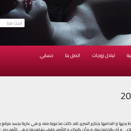
ية
تبادل زوجات
اتصل بنا
حسابي
 يديها و اقدامها بجنازير السرير، لقد كانت مذعورة منه، و هي عارية بجسد مرقع با
و آخر بؤخرتها يهتز، و بدأت بالبكاء و التأوه، وقف يشاهدها و هي تتأوه دون الت