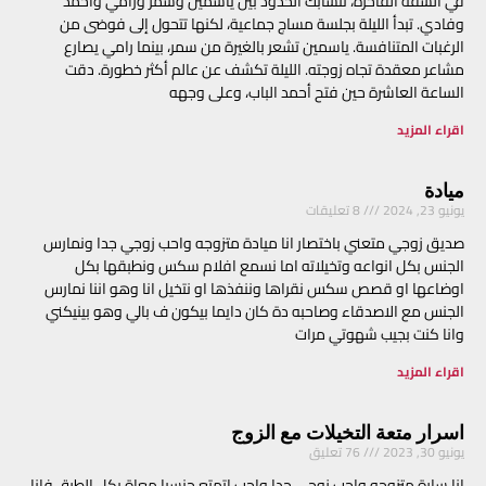
في الشقة الفاخرة، تتشابك الحدود بين ياسمين وسمر ورامي وأحمد
وفادي. تبدأ الليلة بجلسة مساج جماعية، لكنها تتحول إلى فوضى من
الرغبات المتنافسة. ياسمين تشعر بالغيرة من سمر، بينما رامي يصارع
مشاعر معقدة تجاه زوجته. الليلة تكشف عن عالم أكثر خطورة. ‎دقت
الساعة العاشرة حين فتح أحمد الباب، وعلى وجهه
اقراء المزيد
ميادة
يونيو 23, 2024
8 تعليقات
صديق زوجي متعني باختصار انا ميادة متزوجه واحب زوجي جدا ونمارس
الجنس بكل انواعه وتخيلاته اما نسمع افلام سكس ونطبقها بكل
اوضاعها او قصص سكس نقراها وننفذها او نتخيل انا وهو اننا نمارس
الجنس مع الاصدقاء وصاحبه دة كان دايما بيكون ف بالي وهو بينيكني
وانا كنت بجيب شهوتي مرات
اقراء المزيد
اسرار متعة التخيلات مع الزوج
يونيو 30, 2023
76 تعليق
انا سارة متزوجه واحب زوجي جدا واحب اتمتع جنسيا معاة بكل الطرق فانا