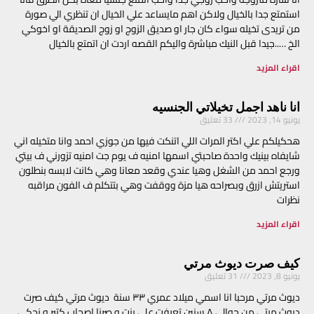
استمتع جدا بالخيال ولاكن اهم مايساعد علي الخيال ان تنظري الي صورة
من تريدى تخيله سواء كان جار او صديق الزوج او زوج الصديقة او اخوكي
الخ …..جيدا قبل النيك مباشرة واليكم القصه اردت ان اتمتع بالخيال
اقراء المزيد
انا ناهد اجمل تخيلاتي الجنسيه
يونيو 14, 2023
33 تعليق
هحكيلكم علي اكتر المرات اللي اتنكت فيها من جوزي احمد وانا متخيله اني
شايفاه بينيك واحدة صاحبتي اسمها امنيه ف يوم جت امنيه تزورني ف بيتي
ورجع احمد من الشغل وهيا عندي وقعد معانا وهي كانت لابسه بنطلون
استريتش ازرق وبصراحه هيا مزة ووقفت وهي بتتكلم ف الفون مراقبه
نظرات
اقراء المزيد
كيف صرت ديوث مرتي
يونيو 8, 2023
31 تعليق
ديوث مرتي مرحبا انا اسمي ميلاد عمري ٣٣ سنة ديوث مرتي كيف صرت
ديوث مرتي من حوالي ٨ سنين تعرفت على بنت و صرنا اصحاب كتير و نحكي