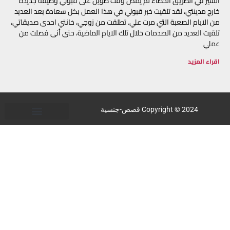
السير في الطريق الخطاء لم يمض وقت طويل على قبولي وظيفة جديده
خارج مدينتي، لقد تلقيت خبر قبولي في هذا العمل بكل سعادة بعد العديد
من الايام الصعبة التي مرت علي. تطلقت من زوجي، خانتي احدى صديقاتي،
تلقيت العديد من الصدمات خلال تلك الايام الماضية، حتى أنى فصلت من
عملي
اقراء المزيد
Copyright © 2024 قصص-جنسية
قائمة الرغبات جنسية
الصفحة الرئيسية