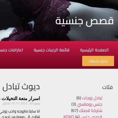
قصص جنسية
الصفحة الرئيسية
قائمة الرغبات جنسية
اعترافات جنس
شارك قصتك
ديوث تبادل 
فئات
تبادل زوجات
(6)
اسرار متعة التخيلات 
جنس رومانسي
(3)
يونيو 30, 2023
76 تعليق
شاركنا قصتك
(67)
انا سارة متزوجه واحب زوجي 
قصص جنس KOKO
(4)
تنظري الي صورة من تريدى تخ