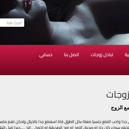
ية
تبادل زوجات
اتصل بنا
حسابي
زوجات
مع الزوج
جدا واحب اتمتع جنسيا معاة بكل الطرق فانا استمتع جدا بالخيال ولاكن اهم مايسا
يله سواء كان جار او صديق الزوج او زوج الصديقة او اخوكي الخ …..جيدا قبل الني