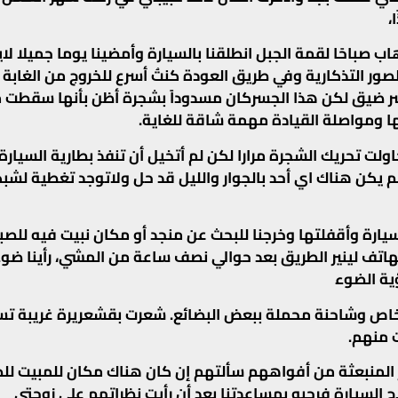
،
ب صباحًا لقمة الجبل انطلقنا بالسيارة وأمضينا يوما جميلا لا
صور التذكارية وفي طريق العودة كنتُ أسرع للخروج من الغابة
سر ضيق لكن هذا الجسركان مسدوداً بشجرة أظن بأنها سقطت م
ا ومواصلة القيادة مهمة شاقة للغاية.
اولت تحريك الشجرة مرارا لكن لم أتخيل أن تنفذ بطارية السيا
لم يكن هناك اي أحد بالجوار والليل قد حل ولاتوجد تغطية لشب
سيارة وأقفلتها وخرجنا للبحث عن منجد أو مكان نبيت فيه للصب
اتف لينير الطريق بعد حوالي نصف ساعة من المشي، رأينا ضوءًا
ؤية الضوء
خاص وشاحنة محملة ببعض البضائع. شعرت بقشعريرة غريبة ت
 منهم.
 المنبعثة من أفواههم سألتهم إن كان هناك مكان للمبيت للص
 السيارة فرحبو بمساعدتنا بعد أن رأيت نظراتهم على زوجتي