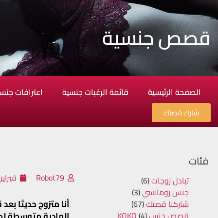
قصص جنسية
الصفحة الرئيسية
قائمة الرغبات جنسية
اعترافات جنس
شارك قصتك
فئات
Robot79
فبراير 25, 026
تبادل زوجات
(6)
جنس رومانسي
(3)
أنا متزوج حديثا بع
شاركنا قصتك
(67)
قصص جنس KOKO
(4)
المادية متوسطة لكن