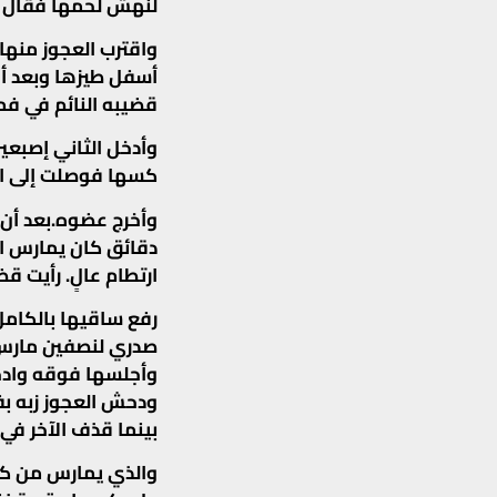
لنهش لحمها فقال 
واقترب العجوز منها
أسفل طيزها وبعد أ
قضيبه النائم في فم
وأدخل الثاني إصبعين
كسها فوصلت إلى ال
وأخرج عضوه.بعد أن 
دقائق كان يمارس 
ارتطام عالٍ. رأيت ق
رفع ساقيها بالكامل
صدري لنصفين مارس 
وأجلسها فوقه وادخل
ودحش العجوز زبه بف
بينما قذف الآخر في
والذي يمارس من كس