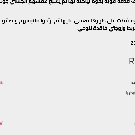
قذفة قوية بقوة نياكته لها لم يشبع عطشهم الجنسي جولة
سقطت على ظهرها مغمى عليها ثم ارتدوا ملابسهم وبصقو ع
 مربط وزوجتي فاقدة للوعي
2
ف
:
يوليو 6, 026
يكها
:
أبريل 14, 26