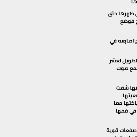
ها
ل ظهرها حتى
خ فوضع
ج اصابعه في
لطويل لعشر
سمع صوت
قتها شقت
عيتها
اكتها معا
 في فمها
 صفعات قوية