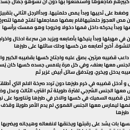
كبيرهم ضاجعوها واستمتعوا بها دون أن تشوهو جمال جسد
 وضغط على ثدييها وبدأ يمص حلمتيها. وبدأالرجل الثاني بتقبي
ن مص العجوز حلمتيهاقام بعضها مماجعلها تفتح فمها لتصر
ها وبدأ يحركه داخل فمها دخولا وخروجا وهو ممسك برأسها
 في مهبلها وبدأ ينيكها بأصابعه ويزيد من سرعة ادخال واخرا
نشوة. أخرج أصابعه من كسها ودلك سائلها على طيزها
داعب قضيبه مرتين، بصق عليه واجتاح كسها بقضيبه الكبير وا
الجنس معها بعنف، وفي كل مرة يلامس جسده كسها كان يُ
ضيبه يدخل ويخرج، ويتدفق سائل أبيض غزير ثم
 و أدخل قضيبه في خرم طيزها دون تردد صرخة الالم التي أطل
معها الجنس الشرجي لفترة طويلة ثم اقترب الثالث وعدل وض
 قضيبه السميك في كسها والاخر في طيزها وتناوبوا على ني
مها ليمارس معها الجنس الفموي لم يدم الأمر طويلاً وقذف
 طيزها
ها بات يشد على رقبتها ويخنقها لانفعاله وهيجانه ويضربها