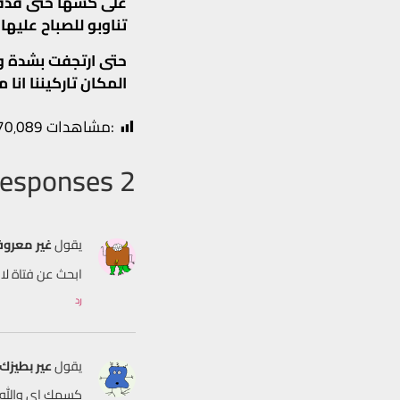
على كسها حتى قذف 
تناوبو للصباح عليها
حتى ارتجفت بشدة و
المكان تاركيننا انا
:مشاهدات
70٬089
2 Responses
يقول
غير معرو
ابحث عن فتاة لان
رد
يقول
عير بطيزك
كسمك اي والله