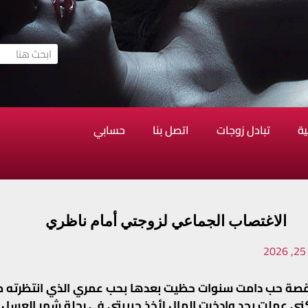
ية
تبادل زوجات
اتصل بنا
حسابي
الاغتصاب الجماعي لزوجتي أمام ناظري
2
د قصة حب دامت سنوات حظيت بعدها بحب عمري الذي انتظرته 
ي عملت بجد وادخرت المال لأخذ حبيبتي في رحلة شهر العسل 