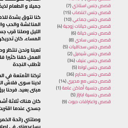
قصص جنس استاذي
(7)
جميلا و الطعام لذيذًا
قصص جنس اغتصاب
(15)
كنا نتوق بشدة للذها
قصص جنس جماعي
(10)
المناغشة والحب وال
قصص جنس خيانات زوجية
(4)
الليل وصلنا قرب ج
قصص جنس خيانة
(6)
المساء. كان تحريكه
قصص جنس سادي
(8)
قصص جنس سحاقيات
(5)
تعبنا ونحن ننتظر وح
قصص جنس شيميل
(2)
العمل خفنا كثيرا ف
قصص جنس عنيف
(34)
لأطلب النجدة
قصص جنس لواط
(5)
قصص جنس محارم
(36)
تركنا الأمتعة في ال
قصص جنس مع مديري
(14)
لدينا سوى فلاش اله
قصص جنسية أماكن عامة
(1)
مبنى بعيد. فرحنا بر
قصص جنسية ابتزاز
(5)
كان هناك ثلاثة أش
قصص واعترافات ديوث
(9)
جسدي عندما اقتربت
وصلتني رائحة الخمر
يساعدونني في اصلاح