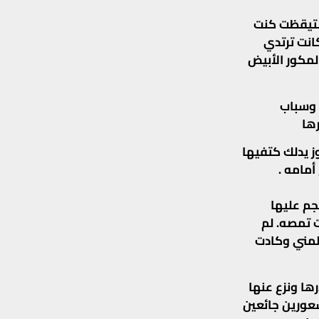
استيقظت كنت
انت ترتدي
مكور الأبيض
 وسباب
ها
ان بحدود 40 عاما اقترب العجوز يدلك كتفيها
أمامه .
م عليها
ت تمصه. لم
لمني وكادت
ا ونزع عنها
سعورين جائعين