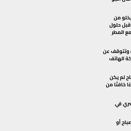
يخلو من
 قبل حلول
ع المطر
رة وتتوقف عن
كة الهاتف
اح لم يكن
 خافتًا من
سري في
باح أو