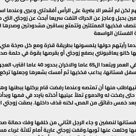
م لكن لم أشعر الا بضربة على الرأس أفقدتني وعيي وعندما 
مين بحبل وعاجز عن الحراك التفت سريعا أبحث عن زوجتي التي ك
لنصف فخذيها الممتلئين وتتمتع بساقين مشدودتين وصدرها ال
ة الفستان الواسعة
ما رأيتهم حولها يلمسونها بطريقة قذرة ومع كل صرخة مني
ا كانو يعاقبونني بصفع زوجتي أو بقرصها بقوة في حلمة صدر
كان معلمهم كبيرا في العمر ويتعدا ال65 عاما والاخر
 أسفل فستانها، يداعب فخذيها ثم أمسك بشعرها وجعلها تركع 
اطلب منها أن تمتصه وعندما رفضت قام بركلها ببطنها وهج
حتى رضخت له والدموع تملأ عينيها أخذته بتردد في فمها وبدأ
عد خمس دقائق من المص، لكنه قذف داخلها. بصقت زوجتي ا
انها لنصفين و جاء الرجل الثاني من خلفها وفك حمالة صدره
فها وخلعت عنها ثوبها.وقفت زوجتي عارية أمام ثلاثة غرباء م