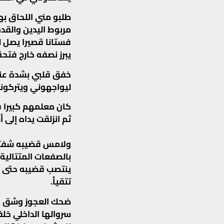
طلبو مني اللحاق به
مربوط اليدين والقد
فستانا قصيرا يصل 
يبرز نصفه خارج فتح
خفق قلبي بشدة عند
ليواجهوني ويتركونه
ثم انزلقت يداه إلى
ولامس قضيبه شفتيه
بالصفعات المتتالية 
ينتصب قضيبه حتى ب
تتقيأ.
ضحك العجوز وشق فست
سروالها الداخلي خل