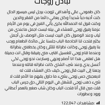
تبادل زوجات
كان طموحي عالي وأهدافي تزوجت برجل ليس ميسور الحال
كنت أحبه حباً شديداً وكان يعاني دائما من الفقر والدين
وكنت قول له الحمدالله بكرى يأتي الفرج في يوم من الأيام
عزمنا رفيق زوجي للعشاء في بيته لبست اجمل ماعندي من
ثياب وعند الوصول كان البيت ليست مثل الوصف بل أجمل
بكثير فتحت لنا الخادمة الباب جلسنا على مائدة الطعام ورحب
بنا رفيق زوجي وكانت نظراتة تتلئلئ وكان يخطفني بنظراتة
وعندما قام زوجي للغسيل اقترب مني رفيقة وقال انت جميلة
هل تعلمي هذا انا أصفر وجهي وسارعت نحو زوجي لكي
أغسل يدي وعند شرب الشاي كانت نظراته قاتله وعندما
رجعنا إلى البيت قال زوجي كيف كان العشاء قلت له
لايعجبني حس زوجي بشيء ما حاول يفهم ما الأمر قلت لا
شيء ذهب زوجي للشغل في اليوم التالي دق جرس الباب
قلت مين قال أنا فتحت الباب وكان شاب صغير بالعمر أعطاني
ورود وعطورات
:مشاهدات
122٬047