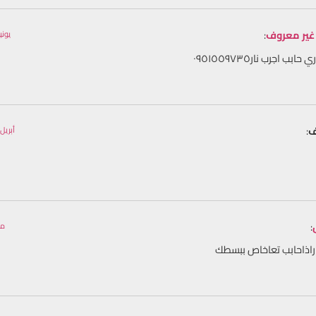
غير معروف
:
يونيو 30, 2023 الساع
ابب اجرب نار٠٩٥١٥٥٩٧٣٥
ف
:
أبريل 16, 2023 الساعة 11:33
:
مايو 6, 23
اراذاحابب تعاخاص ببسطك