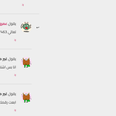
رد
يقول
عمرو
تعالي 01152477463
رد
يقول
غير 
انا بس اشت
رد
يقول
غير 
ابعت رقمك
رد