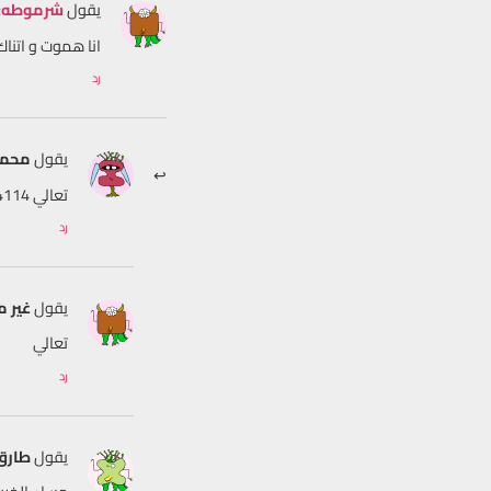
يقول
شرموطه
:
انا هموت و اتناك
رد
يقول
محمد
تعالي 01129374114
رد
يقول
غير 
تعالي
رد
يقول
طارق