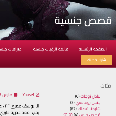
قصص جنسية
الصفحة الرئيسية
قائمة الرغبات جنسية
اعترافات جنس
شارك قصتك
فئات
Yousef
مارس 23, 2023
تبادل زوجات
(6)
جنس رومانسي
(3)
انا 
شاركنا قصتك
(67)
بحب افقد عذرية طيزي 
قصص جنس KOKO
(4)