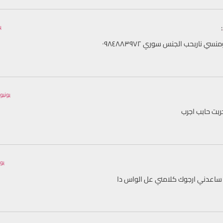
:
يولي
سي ناربحب الجنس سوري ٠٩٨٤٨٨٣٩٧٢
يونيو 22, 2023 الساعة 12:52
ربت حابب اجرب
يونيو 13, 23
ار ساعدني ارجوك كلامني عل الواس دا