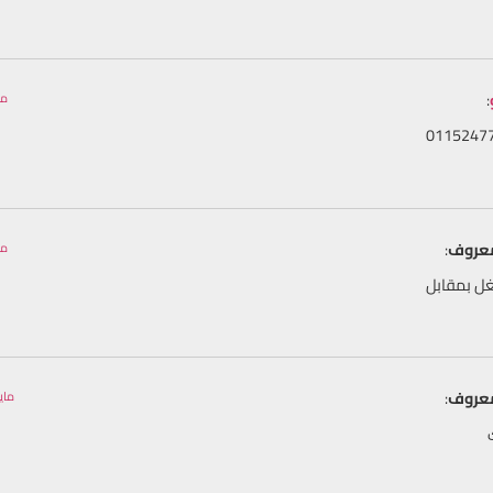
:
مايو 5, 3
معروف
:
مايو 13, 3
غل بمقابل
معروف
:
مايو 28, 2023 السا