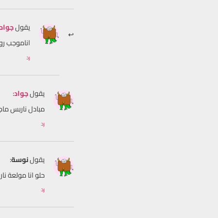
يقول
جواد
اناموجب رومن
رد
يقول
جواد
:
مبادل ناربس ماج
رد
يقول
نوسة
:
حلو انا مولعة ن
رد