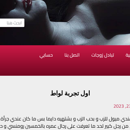
ية
تبادل زوجات
اتصل بنا
حسابي
اول تجربة لواط
يوسف عمري ٢٢ ، عندي ميول للزب و بحب الزب و بشتهيه دايما بس ما كان عندي 
من رجل كبير لحد ما تعرفت على رجال عمره بالخمسين رومنسي و حك