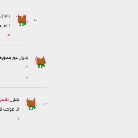
يقول
اناسوري ح
رد
يقول
غير معرو
٣
رد
يقول
باسل
انا موجب ن
رد