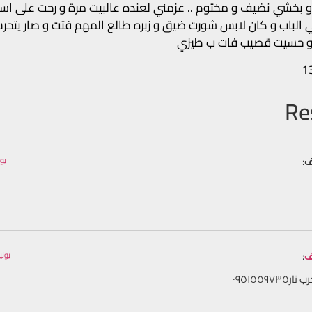
 و بخشي نضيف و مختوم .. عزمني لعنده عالبيت مرة و رحت على اس
الباب و كان لابس شورت ضيق و زبره طالع المهم فتت و صار يتحر
ت و حسيت قصيب فات ب طيزي
1
ف
:
يوليو 23, 24
ف
:
يونيو 30, 2023 الساع
٠٩٥١٥٥٩٧