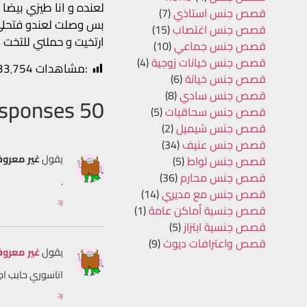
لعنده و انا طيزي بيضا
قصص جنس استاذي
(7)
بس وصلت لعندو فتحلي 
قصص جنس اغتصاب
(15)
ارتخيت و حملني للتخ
قصص جنس جماعي
(10)
قصص جنس خيانات زوجية
(4)
:مشاهدات
33٬754
قصص جنس خيانة
(6)
قصص جنس سادي
(8)
50 Responses
قصص جنس سحاقيات
(5)
قصص جنس شيميل
(2)
قصص جنس عنيف
(34)
يقول
غير معرو
قصص جنس لواط
(5)
قصص جنس محارم
(36)
.
قصص جنس مع مديري
(14)
رد
قصص جنسية أماكن عامة
(1)
قصص جنسية ابتزاز
(5)
قصص واعترافات ديوث
(9)
يقول
غير معرو
اناسوري حابب اجرب نار٣٥
رد