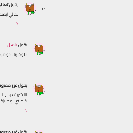
يقول
تعال
تعالي ابعت
رد
يقول
باسل
:
حلوكتيراناموجب نار
رد
يقول
غير معرو
انا شريف بحب ال
كلميني لو عايزة 01288836268
رد
يقول
غير معرو