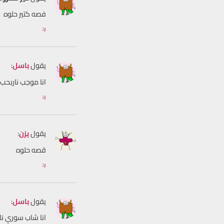
فصه كتير حلوه
رد
يقول
باسل
:
انا موجب ناربحب
رد
يقول
يزن
:
قصه حلوه
رد
يقول
باسل
:
انا شاب سوري ن