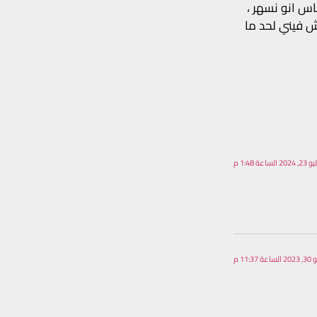
اس انو نسهر ،
ش فيني لحد ما
20 الساعة 1:48 م
ة 11:37 م