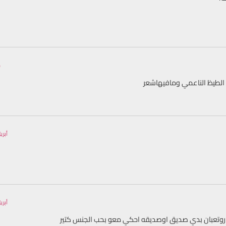
ما
 الطيظ الناعمي ومافيهاشعر
أبريل 30, 2023 السا
أبريل 17, 2023 السا
اروتعبان بدي صديق اوصديقه احكي معو بحب الجنس كتير