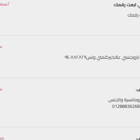
ي ابعت رقمك
:
أغسطس 1, 2023 الساعة
 رقمك
مايو 24, 3
وجنسي عالاخيركلمني وتس٠٩٤٠٨٨٢٨٢٩
ف
:
مايو 13, 3
رومانسية والجنس
ف
:
مايو 11, 2023 السا