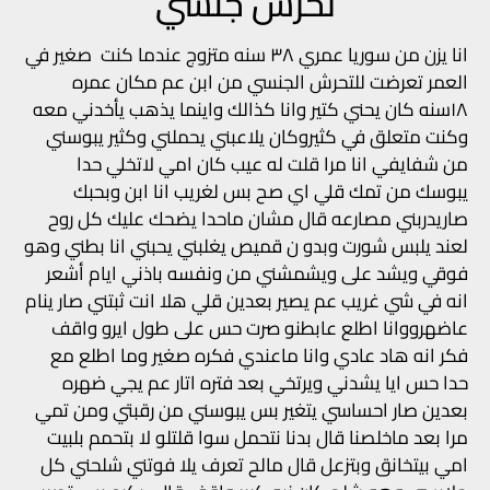
تحرش جنسي
انا يزن من سوريا عمري ٣٨ سنه متزوج عندما كنت صغير في
العمر تعرضت للتحرش الجنسي من ابن عم مكان عمره
١٨سنه كان يحني كتير وانا كذالك واينما يذهب يأخدني معه
وكنت متعلق في كثيروكان يلاعبني يحملني وكثير يبوسني
من شفايفي انا مرا قلت له عيب كان امي لاتخلي حدا
يبوسك من تمك قلي اي صح بس لغريب انا ابن وبحبك
صاريدربني مصارعه قال مشان ماحدا يضحك عليك كل روح
لعند يلبس شورت وبدو ن قميص يغلبني يحبني انا بطني وهو
فوقي ويشد على ويشمشني من ونفسه باذني ايام أشعر
انه في شي غريب عم يصير بعدين قلي هلا انت ثبتني صار ينام
عاضهرووانا اطلع عابطنو صرت حس على طول ايرو واقف
فكر انه هاد عادي وانا ماعندي فكره صغير وما اطلع مع
حدا حس ايا يشدني ويرتخي بعد فتره اتار عم يجي ضهره
بعدين صار احساسي يتغير بس يبوسني من رقبتي ومن تمي
مرا بعد ماخلصنا قال بدنا نتحمل سوا قلتلو لا بتحمم بلبيت
امي بيتخانق وبتزعل قال مالح تعرف يلا فوتني شلحني كل