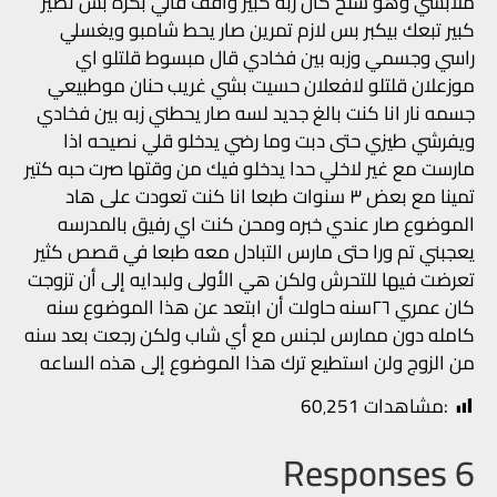
ملابسي وهو شلح كان زبه كبير واقف قالي بكره بس تصير
كبير تبعك بيكبر بس لازم تمرين صار يحط شامبو ويغسلي
راسي وجسمي وزبه بين فخادي قال مبسوط قلتلو اي
موزعلان قلتلو لافعلان حسيت بشي غريب حنان موطبيعي
جسمه نار انا كنت بالغ جديد لسه صار يحطني زبه بين فخادي
ويفرشي طيزي حتى دبت وما رضي يدخلو قلي نصيحه اذا
مارست مع غير لاخلي حدا يدخلو فيك من وقتها صرت حبه كتير
تمينا مع بعض ٣ سنوات طبعا انا كنت تعودت على هاد
الموضوع صار عندي خبره ومحن كنت اي رفيق بالمدرسه
يعجبني تم ورا حتى مارس التبادل معه طبعا في قصص كثير
تعرضت فيها للتحرش ولكن هي الأولى ولبدايه إلى أن تزوجت
كان عمري ٢٦سنه حاولت أن ابتعد عن هذا الموضوع سنه
كامله دون ممارس لجنس مع أي شاب ولكن رجعت بعد سنه
من الزوج ولن استطيع ترك هذا الموضوع إلى هذه الساعه
:مشاهدات
60٬251
6 Responses