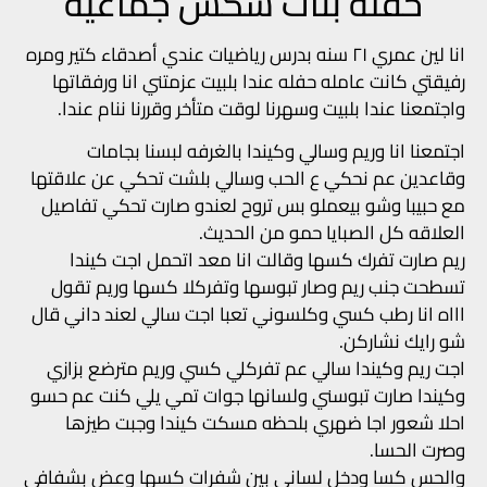
حفلة بنات سكس جماعية‎
انا لين عمري ٢١ سنه بدرس رياضيات عندي أصدقاء كتير ومره
رفيقتي كانت عامله حفله عندا بلبيت عزمتني انا ورفقاتها
واجتمعنا عندا بلبيت وسهرنا لوقت متأخر وقررنا ننام عندا.
اجتمعنا انا وريم وسالي وكيندا بالغرفه لبسنا بجامات
وقاعدين عم نحكي ع الحب وسالي بلشت تحكي عن علاقتها
مع حبيبا وشو بيعملو بس تروح لعندو صارت تحكي تفاصيل
العلاقه كل الصبايا حمو من الحديث.
ريم صارت تفرك كسها وقالت انا معد اتحمل اجت كيندا
تسطحت جنب ريم وصار تبوسها وتفركلا كسها وريم تقول
اااه انا رطب كسي وكلسوني تعبا اجت سالي لعند داني قال
شو رايك نشاركن.
اجت ريم وكيندا سالي عم تفركلي كسي وريم مترضع بزازي
وكيندا صارت تبوسني ولسانها جوات تمي يلي كنت عم حسو
احلا شعور اجا ضهري بلحظه مسكت كيندا وجبت طيزها
وصرت الحسا.
والحس كسا ودخل لساني بين شفرات كسها وعض بشفافي