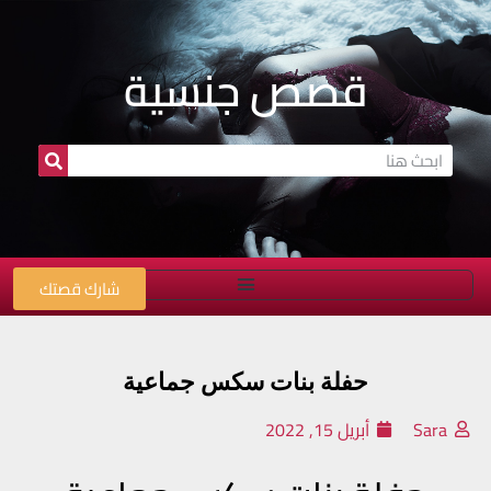
قصص جنسية
شارك قصتك
حفلة بنات سكس جماعية‎‎
Sara
أبريل 15, 2022