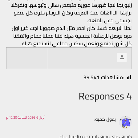
زنبورتها لاجا ضهرها عوريم متبعص سالي وتبوسها وتفركلا
بزازها الاااهات عبت الغرفه وكان الاوجاع حلوه كل عضو
بجسمي حس بلمتعه.
نحنا الاربعه كسنا كان احمر متل الدم ضهورنا اجت كتير اول
مره بوصل للرعشة الجنسية هيك فتنا عملنا حمام واتفقنا
كل شهر نجتمع ونعمل سكس جماعي لنستمتع هيك.
:مشاهدات
39٬541
4 Responses
أبريل 6, 2026 الساعة 12:20 م
يقول
كحبه
:
كسييي ميي ميسي اريد وحده تلحسلي ياه