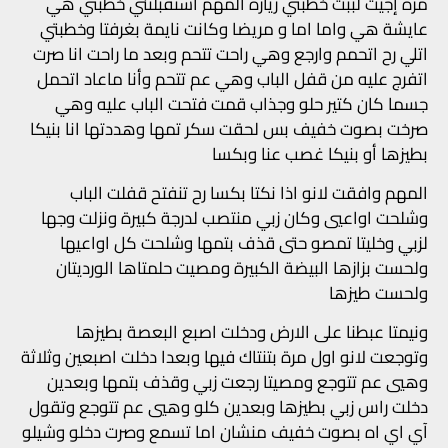
مرة إجيت لببت خطبتي زيارة المهم استقبلتني خطبتي هي
عايشة هي واما اما و مريضا وكانت نايمة بغرفتا وخطبتي
اتلي رح اتحمم وارجع وهي راحت تتحم وبعد ما راحت انا صرت
اتفرج عليه من قفل الباب وهي عم تتحم وأنا ماعاد اتحمل
جسما كان كتير حلو وجذاب قمت فتحت الباب عليه وهي
صرخت بصوت خفيف بس لحقت سكر تمها وهددتها انا بنيكا
بطيزها أو بنيكا غصب عنا وبكسا
المهم وافقت لانو اذا نكتا بكسا رح تنفتح قفلت الباب
وشلحت اواعيي وكان زبي منتصب لدرجة كبيرة ونزلت وجها
لزبي وخليتا تمصو حتى قذف بتمها وشلحت كل اواعيها
ولحست بزازها البيضة الكبيرة ومصيت حلمتاها الورديتان
ولحست طيزها
ونيمتا عبطنا على الارض ودخلت اصبع البعصة بطيزها
وتوجعت لانو اول مرة بتنتاك فيها وبعدا دخلت اصبعين وثلاثة
وهيي عم تتوجع ومصيتا رجعت زبي وقذف بتمها وبعدين
دخلت راس زبي بطيزها وبعدين كلو وهيي عم تتوجع وتقول
آي اي اه بصوت خفيف منشان اما تسمع وصرت دخلو وشيلو