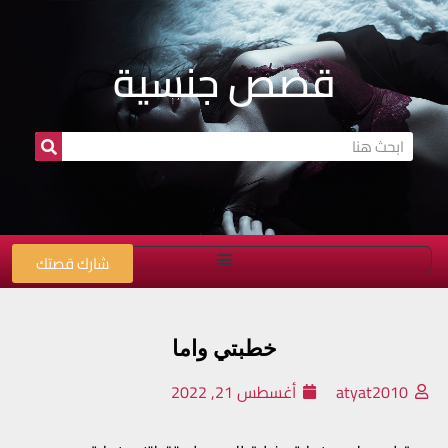
قصص جنسية
شارك قصتك
خطبتي واما
atyat2010
أغسطس 21, 2022