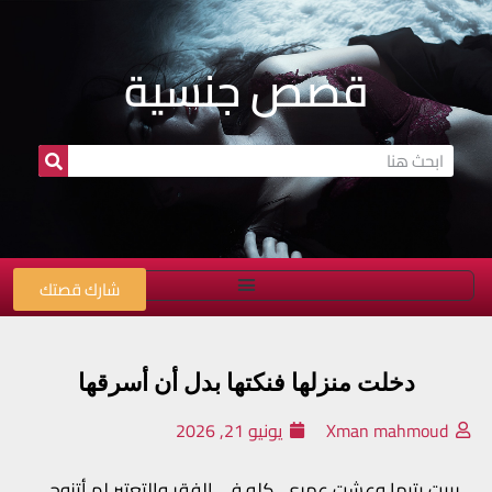
قصص جنسية
شارك قصتك
دخلت منزلها فنكتها بدل أن أسرقها
Xman mahmoud
يونيو 21, 2026
ربيت يتيما وعشت عمري كله في الفقر والتعتير لم أتزوج