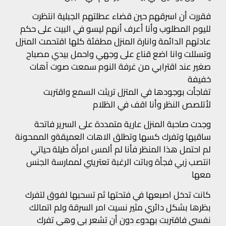
فقررت أن اسرقهم حين قضاء عطلتهم الجبلية انتظرت
لليوم المطلوب وأنا أعرف أنهم ليسو في البيت على حكم
عادتهم الدائمة وانارة المنزل مطفئة كلها اقتحمت المنزل
وتسللت وانا اضع قناع على وجهي واحمل بيدي مصباح
صغير عند اقترابي من غرفة النوم سمعت صوت آهات
خفيفة
تفاجأت بوجودها في المتزل تريثت السمع واقتربت
لأتلصص النظر وأنا اقف في الظلام
وجدت صاحبة المنزل عارية متمددة على السرير فاتحة
ساقيها وتفرك كسها وتطلق الاهات العميقةو الممحونة
لم احتمل هذا المنظر فأنا لم ألمس امرأة طيلة حياتي
انتصب زبي فجأة وباتت الرغبة تعتريني لممارسة الجنس
معها
كانت تدخل اصبعها في فتحتها ثم تسحبها لفوق لتفرك
بظرها بشكل دائري مثير نسيت امر السرقة ولم اتمالك
نفسي فاقتربت بهدوء دون أن تشعر بي وهي تفرك