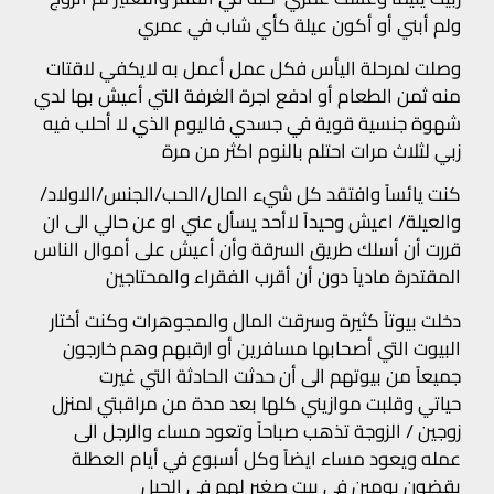
ولم أبني أو أكون عيلة كأي شاب في عمري
وصلت لمرحلة اليأس فكل عمل أعمل به لايكفي لاقتات
منه ثمن الطعام أو ادفع اجرة الغرفة التي أعيش بها لدي
شهوة جنسية قوية في جسدي فاليوم الذي لا أحلب فيه
زبي لثلاث مرات احتلم بالنوم اكثر من مرة
كنت يائساً وافتقد كل شيء المال/الحب/الجنس/الاولاد/
والعيلة/ اعيش وحيداً لاأحد يسأل عني او عن حالي الى ان
قررت أن أسلك طريق السرقة وأن أعيش على أموال الناس
المقتدرة مادياً دون أن أقرب الفقراء والمحتاجين
دخلت بيوتاً كثيرة وسرقت المال والمجوهرات وكنت أختار
البيوت التي أصحابها مسافرين أو ارقبهم وهم خارجون
جميعاً من بيوتهم الى أن حدثت الحادثة التي غيرت
حياتي وقلبت موازيني كلها بعد مدة من مراقبتي لمنزل
زوجين / الزوجة تذهب صباحاً وتعود مساء والرجل الى
عمله ويعود مساء ايضاً وكل أسبوع في أيام العطلة
يقضون يومين في بيت صغير لهم في الجبل