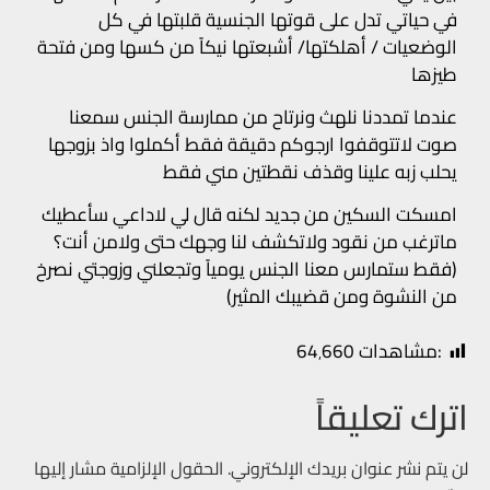
في حياتي تدل على قوتها الجنسية قلبتها في كل
الوضعيات / أهلكتها/ أشبعتها نيكاً من كسها ومن فتحة
طيزها
عندما تمددنا نلهث ونرتاح من ممارسة الجنس سمعنا
صوت لاتتوقفوا ارجوكم دقيقة فقط أكملوا واذ بزوجها
يحلب زبه علينا وقذف نقطتين مني فقط
امسكت السكين من جديد لكنه قال لي لاداعي سأعطيك
ماترغب من نقود ولاتكشف لنا وجهك حتى ولامن أنت؟
(فقط ستمارس معنا الجنس يومياً وتجعلني وزوجتي نصرخ
من النشوة ومن قضيبك المثير)
:مشاهدات
64٬660
اترك تعليقاً
لن يتم نشر عنوان بريدك الإلكتروني.
الحقول الإلزامية مشار إليها