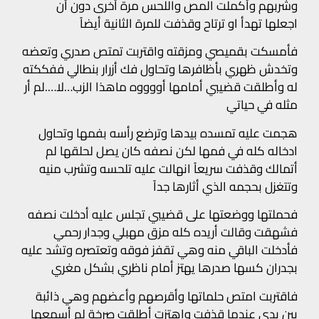
وشربهم وأكملت المص واللحس مرة أخرى دون أن
اجعلها تهدأ او ترتاح وقذفت للمرة الثانية أيضاً
فأمسكت بقميصي ومزقته واقتربت تمتص صدري وتعضه
وتخدش ظهري بأظافرها وتحاول فك أزرار بنطالي ففككته
له وأطلقت قضيبي أمامها أووووه ماهذا الزب…لا….لم أر
مثله في حياتي
هجمت عليه تمسده بيدها وترضع رأسه بفمها وتحاول
ادخاله كله في فمها لكن نصفه كان يصل لحلقها لم
أتمالك وقذفت سريعاً انهالت عليه تلحسه وتشرب منيه
وتتغزل بحجمه الذي أثارها جداً
فحملتها ووضعتها على قضيبي تجلس عليه أدخلت نصفه
فشهقت وقالت أريده كله مزق مهبلي وجدار رحمي
فأدخلت الباقي منه وهي تقفز فوقه وتعتصره وتشد عليه
بجدران كسها صدرها يهتز أمام ناظري بشكل مغري
فاقتربت امتص حلماتها وأقرصهم وأعضهم وهي ذائبة
بين يدي عندما قذفت واهتزت أطلقت صرخة لم أسمعها