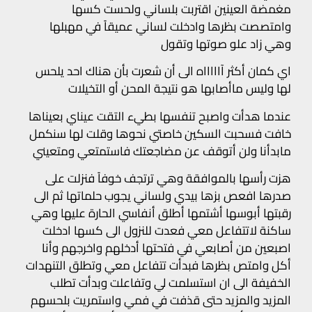
مغمضة العينين اقتربت بلساني ولحست كسها
وامتصصت بظرها وادخلت لساني عميقاً في مهبلها
وهي زاد علو صوتها وتقول
اي كمان أكثر آاااااه الى أن شعرت بأن هناك احد يلحس
لها وليس ماأصابها هو نتيجة المحن أو التخيلات
عندما هدأت واصبح تنفسها بطيء التقت عيناي بعيناها
خافت فسحبت السكين خاصتي نحوها وقلت لها سنكمل
مابدأنا ولن أتوقف عن مضاجعتك فاستمتعي ومتعيني
هزت رأسها بالموافقة وهي ترتجف خوفاً فنزلت على
صدرها افعص بزها بيدي ولساني يجوب حلماتها ثم الى
رقبتها أبوسها أشتمها أطلق أنفاسي الحارة عليها وهي
ساكنة لاتتفاعل معي فعدت للنزول الى كسها ادخلت
اصبعين من أصابعي في فتحتها أدخلهم واخرجهم وأنا
أكل وامتص بظرها فبدأت تتفاعل معي وتطلق التنهدات
الخفيفة الى ان استسلمت لي وتفاعلت وبدأت تطلب
المزيد والمزيد حتى قذفت في فمي واستمريت بلحسهم