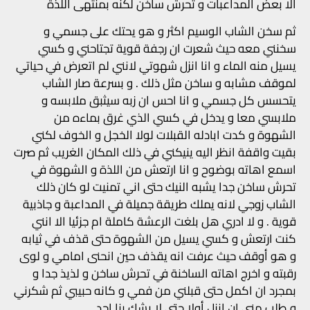
الا بعض المداعبات و تحرش ساخن لكنه بمنتهى اللذة
ثم سخن الشاب الوسيم اكثر و هو يحتك على جسمي و
سخنني معه حيث شعرت ان رجفة قوية تجتاحني و كسي
يسيل منه الماء و انا انزل شهوتي لانني لم اتعرض في حياتي
لموقف مشابه و ساخن مثل ذلك . و بسرعة صار الشاب
يتحسس كل جسمي و انا احس ان زبه سيثبق ملابسه و
ملابسي معا و يدخل في كسي الذي غرق بماءه من
الشهوة و كدت ابادله القبلات لولا الخجل و الخوف لكني
بقيت واقفة انظر اليه ينيكني في ذلك المكان الغريب ثم صرت
اسمع اهاته بوضوح و انا ارتعش من اللذة و الشهوة في
تحرش ساخن جدا يشبه النيك حتى اني تمنيت لو كان ذلك
الشاب زوجي لانه يملك طريقة جميلة في المداعبة و جاذبية
قوية . و لا ادري هل بلغت الرعشة كاملة ام جزئيا الا انني
كنت ارتعش و كسي يسيل من الشهوة حتى قذف في ثيابه
و هو أوقف حيث عرفت انه يقذف حين انحنى امامي و لوى
رقبته و اخرج اهاته الساخنة في تحرش ساخن و لذيذ جدا و
بمجرد ان اكمل حتى قبلني من فمي و كانه حبيبي ثم شكرني
و طلب مني ان انزل أولا حتى لا يشك بنا احد