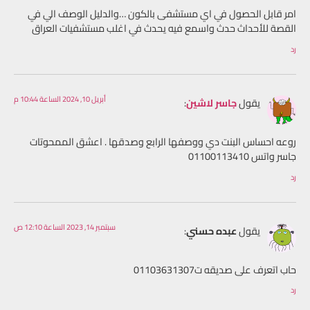
امر قابل الحصول في اي مستشفى بالكون …والدليل الوصف الي في
القصة للأحداث حدث واسمع فيه يحدث في اغلب مستشفيات العراق
رد
أبريل 10, 2024 الساعة 10:44 م
يقول
جاسر لاشين
:
روعه احساس البنت دي ووصفها الرابع وصدقها . اعشق الممحوتات
جاسر واتس 01100113410
رد
سبتمبر 14, 2023 الساعة 12:10 ص
يقول
عبده حسني
:
حاب اتعرف على صديقه ت01103631307
رد