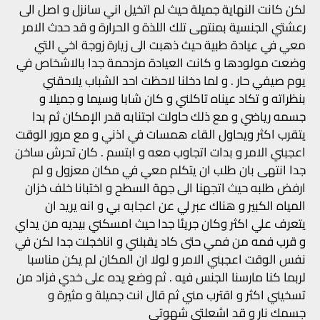
لكن كانت النهاية جميلة حيث لم اتخيل اني سانزل و اصل الى
رعشتي الجنسية بمنتهى تلك اللذة و الحرارة و قد حدث الامر
معي في عيادة طبية حيث ذهبت الى زيارة زوجة اخي التي
وضعت مولودها و كانت العيادة مزدحمة جدا بالاشخاص في
يوم صيفي حار . و لما دخلنا لاحظت احد الشباب يلاحقني
بنظراته و تكاد عيناه تاكلني و كان شابا وسيما و جميلا و
جسمه رياضي و مع ذلك حاولت اجتنابه قدر الإمكان ثم بدا
يتقرب اكثر ويحاول القاء همسات في اذني و مع مرور الوقت
اعجبني الامر و بدات اتجاوب معه و ابتسم . كان تحرش ساخن
جدا انتهى بان طلب ان يتكلم معي في مكان معزول و لم
ارفض طلبه حيث اتجهنا الى جهة السطح و اختبانا خلف خزان
المياه الكبير و هناك عبر لي عن اعجابه بي و انه يريد ان
يتعرف علي اكثر وكان جريئا جدا حيث امسكني بيديه من يداي
و قرب فمه من فمي حتى كاد يقبلني و اناخجلت جدا لكن في
نفس الوقت اعجبني الامر و لولا ان المكان لم يكن مناسبا
لربما كنا مارسنا الجنس فيه . ثم وضع يده على خدي فزاد من
تسخيني اكثر و اقترب مني ثم قال انت جميلة و مثيرة و
جسمك نار و قد اشعلتي شهوتي