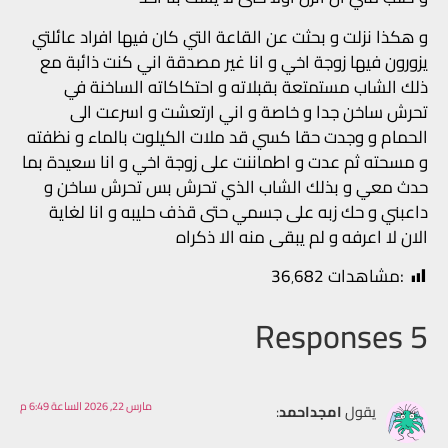
و هكذا نزلت و بحثت عن القاعة التي كان فيها افراد عائلتي
يزورون فيها زوجة اخي و انا غير مصدقة اني كنت ذائبة مع
ذلك الشاب مستمتعة بقبلاته و احتكاكاته الساخنة في
تحرش ساخن جدا و خاصة و اني ارتعشت و اسرعت الى
الحمام و وجدت حقا كسي قد ملات الكيلوت بالماء و نظفته
و مسحته ثم عدت و اطماننت على زوجة اخي و انا سعيدة بما
حدث معي و بذلك الشاب الذي تحرش بس تحرش ساخن و
داعبني و حك زبه على جسمي حتى قذف حليبه و انا لغاية
الان لا اعرفه و لم يبقى منه الا ذكراه
:مشاهدات
36٬682
5 Responses
مارس 22, 2026 الساعة 6:49 م
يقول
امجداحمد
: