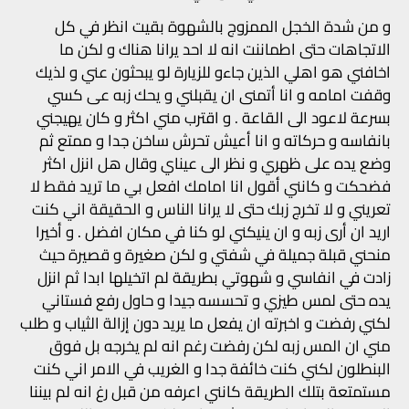
و من شدة الخجل الممزوج بالشهوة بقيت انظر في كل
الاتجاهات حتى اطماننت انه لا احد يرانا هناك و لكن ما
اخافني هو اهلي الذين جاءو للزيارة لو يبحثون عني و لذيك
وقفت امامه و انا أتمنى ان يقبلني و يحك زبه عى كسي
بسرعة لاعود الى القاعة . و اقترب مني اكثر و كان يهيجني
بانفاسه و حركاته و انا أعيش تحرش ساخن جدا و ممتع ثم
وضع يده على ظهري و نظر الى عيناي وقال هل انزل اكثر
فضحكت و كانني أقول انا امامك افعل بي ما تريد فقط لا
تعريني و لا تخرج زبك حتى لا يرانا الناس و الحقيقة اني كنت
اريد ان أرى زبه و ان ينيكني لو كنا في مكان افضل . و أخيرا
منحني قبلة جميلة في شفتي و لكن صغيرة و قصيرة حيث
زادت في انفاسي و شهوتي بطريقة لم اتخيلها ابدا ثم انزل
يده حتى لمس طيزي و تحسسه جيدا و حاول رفع فستاني
لكني رفضت و اخبرته ان يفعل ما يريد دون إزالة الثياب و طلب
مني ان المس زبه لكن رفضت رغم انه لم يخرجه بل فوق
البنطلون لكني كنت خائفة جدا و الغريب في الامر اني كنت
مستمتعة بتلك الطريقة كانني اعرفه من قبل رغ انه لم بيننا