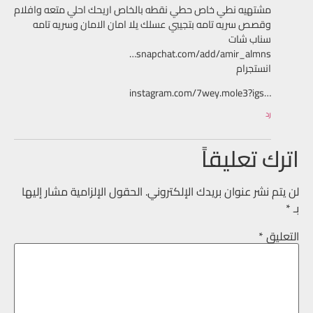
مشتهيه نطي خاص حطي نقطه بالخاص اريحك احلي متعه وافلام
وقصص سريه تامه بتجيبي عسلك يلا امان الامان وسريه تامه
سناب شات
snapchat.com/add/amir_almns‎…
انستجرام
instagram.com/7wey.mole3?igs…‎
رد
اترك تعليقاً
لن يتم نشر عنوان بريدك الإلكتروني.
الحقول الإلزامية مشار إليها
بـ
*
التعليق
*