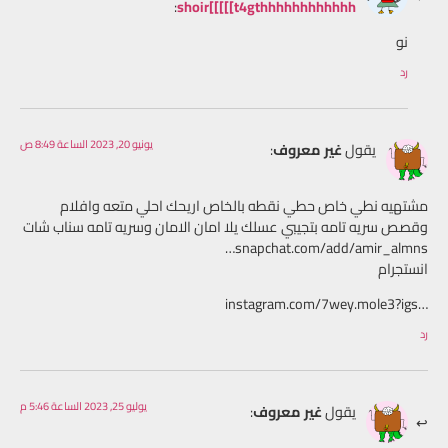
:
shoir[[[[[t4gthhhhhhhhhhhh
نو
رد
يونيو 20, 2023 الساعة 8:49 ص
يقول
غير معروف
:
مشتهيه نطي خاص حطي نقطه بالخاص اريحك احلي متعه وافلام
وقصص سريه تامه بتجيبي عسلك يلا امان الامان وسريه تامه سناب شات
snapchat.com/add/amir_almns‎…
انستجرام
instagram.com/7wey.mole3?igs…‎
رد
يوليو 25, 2023 الساعة 5:46 م
يقول
غير معروف
: