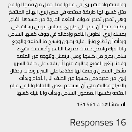
ووافقت وادخلت زبري في فمها وما اجمل من فمها لها فم
مثل كسها لها طريقة ممتعه في مص زبري الهائج المنتفخ
وهي تمص تصدر اصوات المتعه الخارجة من جسدها الفاجر
وطلبت منها أن انام علي ظهري وتجلس فوقي وبدات هي
بمسك زبري الطويل الناعم وإدخاله في جوف كسها الساخن
وبدأت أن تطلع وتنزل عليه بجنون وتسرخ مز المتعه والوجع
وانا افرك وامص حلمات صدرها الناعم وأحسست بشيء
ساخن يخرج من كسها وهي ترتعش وتتوجع من المتعه
وقمنا بتغير الوضع وطلبت منها أن تقف علي حافة السرير
بشكل الحصان ورفعت لها فخذها علي السرير وبدات بإدخال
زبري من جديد دخل كسها من الخلف الى الأمام وبدأت
بالصراخ وطلبت مني أن استخدم بعض الالفاظ وانا في عالم
المتعه بكسها الممحون الساخن وبدأت وانا بنيك كسها
:مشاهدات
131٬561
16 Responses