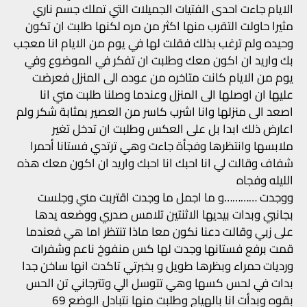
الايام جاءت احدى الفتيات الجميلات التي تملك جسم ناري
مثيرا حاولت التقرب منها اكثر من مره لكنها طلبت ان تكون
وحيده ولم ترغب بذلك فقلت لها في يوم من الايام انا معجب
بك واريد ان اكون معك وطلبت ان تفكر في الموضوع وفي
يوم من الايام كانت متاخره من عوده الى المنزل فعرضت
عليها ان اوصلها الى المنزل وعندما وصلنا طلبت مني انا
اصعد الى منزلها وانا اشرب كاسر من العصير بمثابة شكر ولم
اعارض ذلك ابدا بل على العكس وطلبت ان تدخل تغير
ملابسها وانتظرها وفجأة جاءت وهي ترتدي فستانا أحمرا
شفاف وقالت لي انا احبك انا احبك واريد ان اكون معك هذه
الليله وفجاه
ووجدت …………و ما اجمل ما وجدت اقتربت مني وجلست
بجانبي وبدات بيديها الاثنتين تلامس صدري ووضعه يدها
على زبي وقالت دعنا نكون معا ماذا تنتظر اما هي فعندما
قمت برفع فستانها وجدت لها كس منفوخ ناعم وشفرات
ورديات حمراء وبظرها طويل و بخبرتي تاكدت انها ساخن جدا
بدات في لحس كسها وهي تتوسل الي وتترجاني تن الحس
بقوه وبدأت انا بالهياج وطلبت منها نتبادل الوضع 69