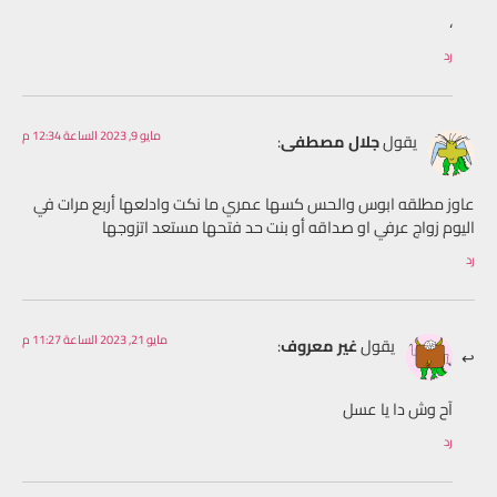
،
رد
مايو 9, 2023 الساعة 12:34 م
يقول
جلال مصطفى
:
عاوز مطلقه ابوس والحس كسها عمري ما نكت وادلعها أربع مرات في
اليوم زواج عرفي او صداقه أو بنت حد فتحها مستعد اتزوجها
رد
مايو 21, 2023 الساعة 11:27 م
يقول
غير معروف
:
آح وش دا يا عسل
رد