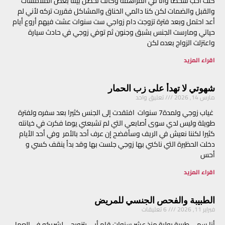
كنت أحب شخصا وأنا في المراهقة وكانت تحصل بيننا بعض الملامسات
والقبل والضمات لكن كنا دائمي الخناق والمشاكل فقررت تركه لأني لم
أعد احتمل وبعد فترة تزوجت دام زواجي ست سنوات عشت فيهم أروع أيام
حياتي ومارست الجنس بشبق وجنون ثم توفي زوجي في حادث سيارة
واعتزلت الزواج بعده لكن
اقراء المزيد
شهوتي لا تهدأ على زب الحمار
مارس 14, 2026
تعليق واحد
غياب زوجي ولمدة7 سنوات افتقدت إلى الجنس كثيرا بعد سفره ولفترة
طويلة وليس لدي سوى أصابعي التي لم تشبعني يوما فكرت في خيانته
كثيرا لكننا نعيش في الريف وسأفضح إن عرف أحد بالأمر وفي أحد الأيام
دخلت الحظيرة التي ناكني بها زوجي جلست بها وقد بدأ ينقف كسي و
أحس
اقراء المزيد
الطبيبة والفحص الجنسي للمريض
فبراير 11, 2026
6 تعليقات
أنا سهى طبيبة بولية منذ عشر سنوات قام أبي بتزويجي لشريكه في العمل