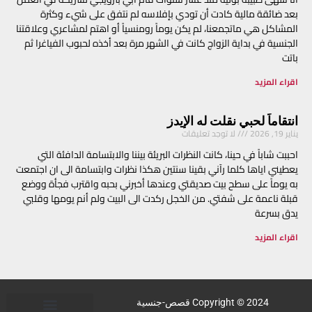
بعد ضائقة مالية كادت أن تودي بإفلاسه لم نتفق على شيء وكثرة
المشاكل هي ماتجمعنا، لم يكن يوماً رومنسياً أو اهتم لمشاعري وعلاقتنا
الجنسية في بداية الزواج كانت في الشهر مرة بعد أخذه لحبوب الفياغرا ثم
باتت
اقراء المزيد
انتقاماً لحبي نقلت له الإيدز
يناير 19, 2026
لا توجد تعليقات
احببت شاباً في حينا، كانت النظرات البريئة بيننا والابتسامة الدافئة التي
يعطيني اياها كلما رآني بقينا سنتين هكذا نظرات وابتسامة الى ان اجتمعت
به يوماً على سطح بيت صديقتي وعندها أخبرني بحبه واقترب فجأة ووضع
قبلة ناعمة على شفتي. من الخجل ركدت الى البيت ولم أنم يومها وقلبي
يدق بسرعة
اقراء المزيد
Copyright © 2024 قصص-جنسية